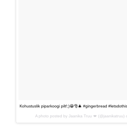
Kohustuslik piparkoogi pilt!;)😁🎅🎄 #gingerbread #letsdot
A photo posted by Jaanika Truu 💋 (@jaanikatruu)