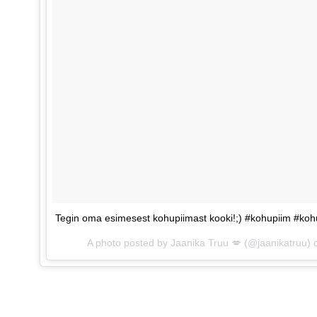
Tegin oma esimesest kohupiimast kooki!;) #kohupiim #koh
A photo posted by Jaanika Truu 💋 (@jaanikatruu)