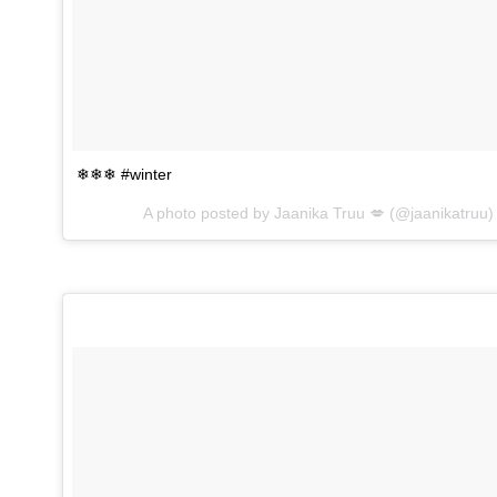
❄❄❄ #winter
A photo posted by Jaanika Truu 💋 (@jaanikatruu