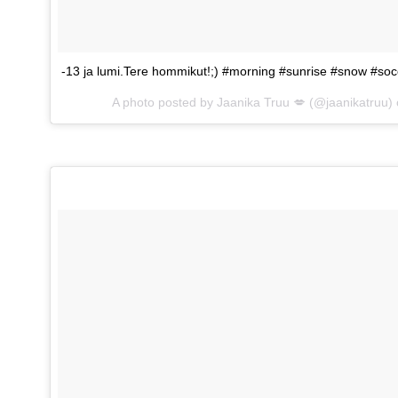
-13 ja lumi.Tere hommikut!;) #morning #sunrise #snow #soco
A photo posted by Jaanika Truu 💋 (@jaanikatruu)