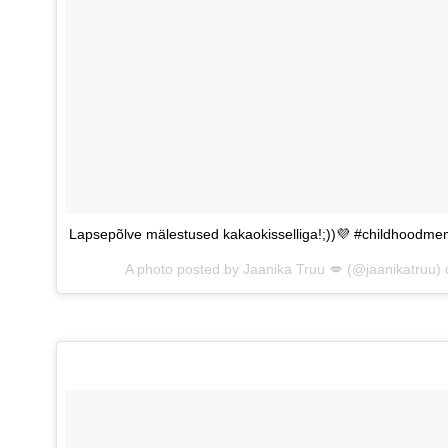
Lapsepõlve mälestused kakaokisselliga!;))💜 #childhoodme
A photo posted by Jaanika Truu 💋 (@jaanikatruu)