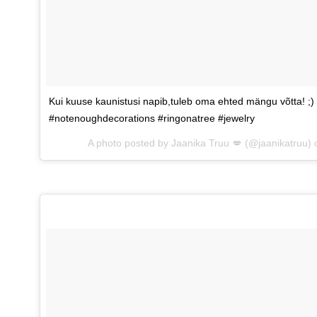
Kui kuuse kaunistusi napib,tuleb oma ehted mängu võtta! ;
#notenoughdecorations #ringonatree #jewelry
A photo posted by Jaanika Truu 💋 (@jaanikatruu)