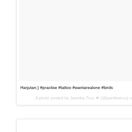
Harjutan;) #practise #tattoo #wantarealone #birds
A photo posted by Jaanika Truu 💋 (@jaanikatruu) 