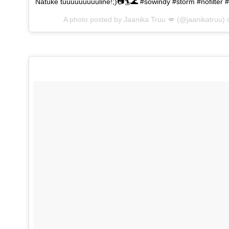
Natuke tuuuuuuuuuline!;)📷🏄🌊 #sowindy #storm #nofilter #
A photo posted by Jaanika Truu 💋 (@jaanikatruu)