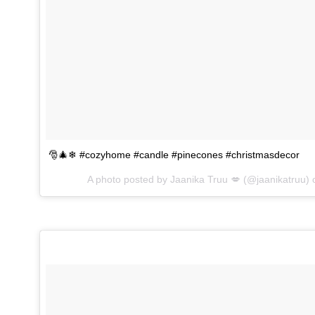
🎅🎄❄ #cozyhome #candle #pinecones #christmasdecor
A photo posted by Jaanika Truu 💋 (@jaanikatruu)