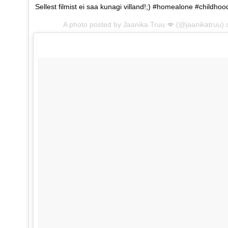
Sellest filmist ei saa kunagi villand!;) #homealone #child
A photo posted by Jaanika Truu 💋 (@jaanikatruu)