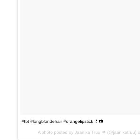
#tbt #longblondehair #orangelipstick 💄📷
A photo posted by Jaanika Truu 💋 (@jaanikatruu) 