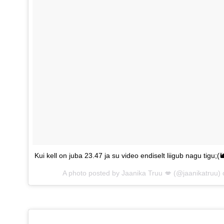
Kui kell on juba 23.47 ja su video endiselt liigub nagu tigu;
A photo posted by Jaanika Truu 💋 (@jaanikatruu)