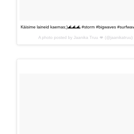
Käisime laineid kaemas;)🌊🌊🌊 #storm #bigwaves #surfwa
A photo posted by Jaanika Truu 💋 (@jaanikatruu)