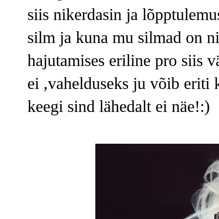
siis nikerdasin ja lõpptulemu
silm ja kuna mu silmad on nii
hajutamises eriline pro siis
ei ,vahelduseks ju võib eriti 
keegi sind lähedalt ei näe!:)