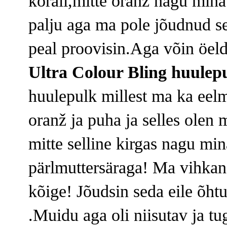
korall,mitte oranž nagu mina
palju aga ma pole jõudnud se
peal proovisin.Aga võin öeld
Ultra Colour Bling huulep
huulepulk millest ma ka eelmis
oranž ja puha ja selles olen 
mitte selline kirgas nagu mi
pärlmuttersäraga! Ma vihkan 
kõige! Jõudsin seda eile õht
.Muidu aga oli niisutav ja 