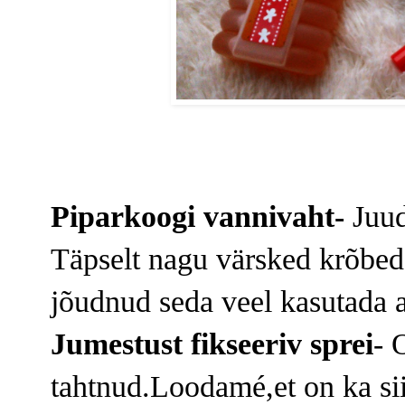
Piparkoogi vannivaht-
Juuda
Täpselt nagu värsked krõbe
jõudnud seda veel kasutada aga
Jumestust fikseeriv sprei
- 
tahtnud.Loodamé,et on ka sii