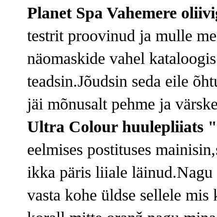
Planet Spa Vahemere oliiv
testrit proovinud ja mulle m
näomaskide vahel kataloogis 
teadsin.Jõudsin seda eile õh
jäi mõnusalt pehme ja värske
Ultra Colour huulepliiats 
eelmises postituses mainisin
ikka päris liiale läinud.Nagu 
vasta kohe üldse sellele mis 