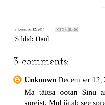
at
December 12, 2014
Sildid:
Haul
3 comments:
Unknown
December 12, 
Ma täitsa ootan Sinu ar
spreist. Mul jätab see spr